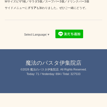
Mサイズピザ1枚／サラダ3個／スープバー3個／ドリンクバー3個
サイドメニューに
ドリア
も加わりました。ぜひご一緒にどうぞ。
Select Language
▼
魔法のパスタ伊集院店
©2026
魔法のパスタ伊集院店
. All Rights Reserved.
Today:
71
/ Yesterday:
694
/ Total:
327533