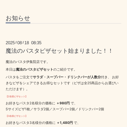
お知らせ
2025
08
18 08:35
/
/
魔法のパスタピザセット始まりました！！
魔法のパスタ伊集院店です。
本日は
魔法のパスタピザセット
のご紹介です。
パスタをご注文で
サラダ・スープバー・ドリンクバーが人数分
付き、 お好
きなピザをシェアできるお得なセットです（ピザは全25商品からお選びい
ただけます）。
【2名様ピザセット】
お好きなパスタ2名様分の価格に
＋980円
で、
Sサイズピザ1枚／サラダ2個／スープバー2個／ドリンクバー2個
【3名様ピザセット】
お好きなパスタ3名様分の価格に
＋1,480円
で、