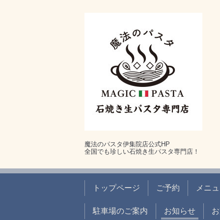
魔法のパスタ伊集院店公式HP
全国でも珍しい石焼き生パスタ専門店！
トップページ
ご予約
メニュ
駐車場のご案内
お知らせ
お