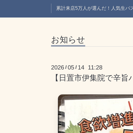
累計来店5万人が選んだ！人気生パスタ
お知らせ
2026
05
14 11:28
/
/
【日置市伊集院で辛旨