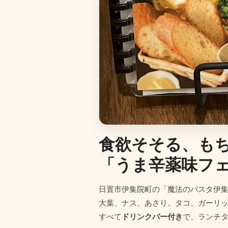
食欲そそる、も
「うま辛薬味フ
日置市伊集院町の「魔法のパスタ伊
大葉、ナス、あさり、タコ、ガーリ
すべて
ドリンクバー付き
で、ランチ