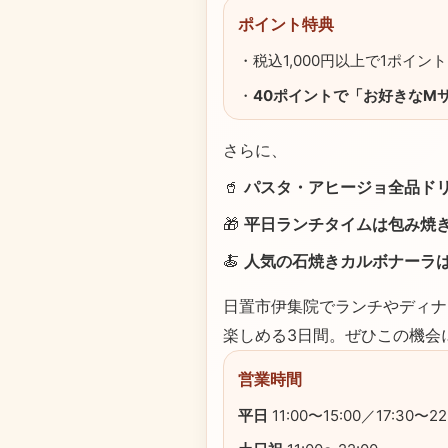
ポイント特典
・税込1,000円以上で1ポイント
・
40ポイントで「お好きなM
さらに、
🥤
パスタ・アヒージョ全品ド
🎁
平日ランチタイムは包み焼
🍝
人気の石焼きカルボナーラは
日置市伊集院でランチやディナ
楽しめる3日間。ぜひこの機会
営業時間
平日
11:00〜15:00／17:30〜22