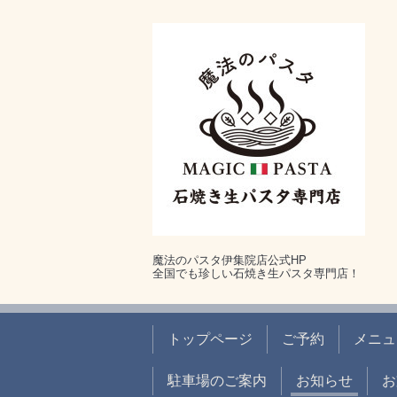
魔法のパスタ伊集院店公式HP
全国でも珍しい石焼き生パスタ専門店！
トップページ
ご予約
メニュ
駐車場のご案内
お知らせ
お