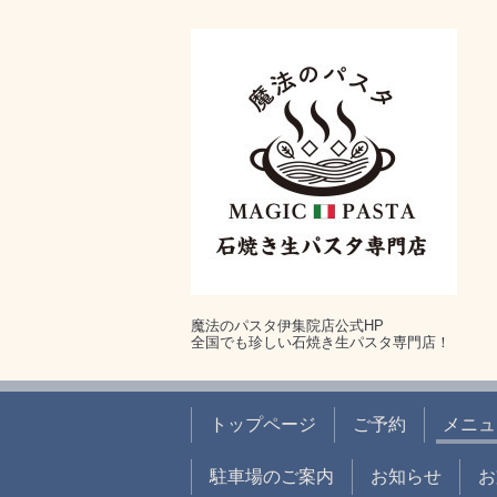
魔法のパスタ伊集院店公式HP
全国でも珍しい石焼き生パスタ専門店！
トップページ
ご予約
メニュ
駐車場のご案内
お知らせ
お